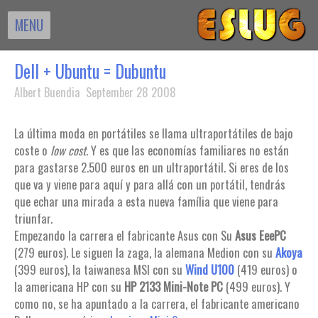
MENU
Dell + Ubuntu = Dubuntu
Albert Buendia September 28 2008
La última moda en portátiles se llama ultraportátiles de bajo
coste o
low cost
. Y es que las economías familiares no están
para gastarse 2.500 euros en un ultraportátil. Si eres de los
que va y viene para aquí y para allá con un portátil, tendrás
que echar una mirada a esta nueva família que viene para
triunfar.
Empezando la carrera el fabricante Asus con Su
Asus EeePC
(279 euros). Le siguen la zaga, la alemana Medion con su
Akoya
(399 euros), la taiwanesa MSI con su
Wind U100
(419 euros) o
la americana HP con su
HP 2133 Mini-Note PC
(499 euros). Y
como no, se ha apuntado a la carrera, el fabricante americano