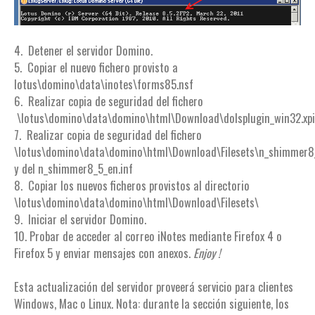
4. Detener el servidor Domino.
5. Copiar el nuevo fichero provisto a
lotus\domino\data\inotes\forms85.nsf
6. Realizar copia de seguridad del fichero
\lotus\domino\data\domino\html\Download\dolsplugin_win32.xpi
7. Realizar copia de seguridad del fichero
\lotus\domino\data\domino\html\Download\Filesets\n_shimmer8_
y del n_shimmer8_5_en.inf
8. Copiar los nuevos ficheros provistos al directorio
\lotus\domino\data\domino\html\Download\Filesets\
9. Iniciar el servidor Domino.
10. Probar de acceder al correo iNotes mediante Firefox 4 o
Firefox 5 y enviar mensajes con anexos.
Enjoy !
Esta actualización del servidor proveerá servicio para clientes
Windows, Mac o Linux. Nota: durante la sección siguiente, los