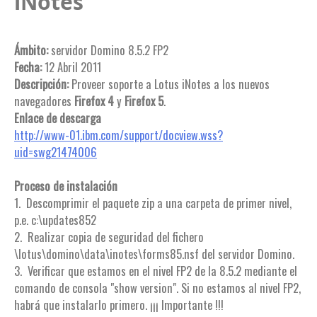
iNotes
Ámbito:
servidor Domino 8.5.2 FP2
Fecha:
12 Abril 2011
Descripción:
Proveer soporte a Lotus iNotes a los nuevos
navegadores
Firefox 4
y
Firefox 5
.
Enlace de descarga
http://www-01.ibm.com/support/docview.wss?
uid=swg21474006
Proceso de instalación
1. Descomprimir el paquete zip a una carpeta de primer nivel,
p.e. c:\updates852
2. Realizar copia de seguridad del fichero
\lotus\domino\data\inotes\forms85.nsf del servidor Domino.
3. Verificar que estamos en el nivel FP2 de la 8.5.2 mediante el
comando de consola "show version". Si no estamos al nivel FP2,
habrá que instalarlo primero. ¡¡¡ Importante !!!