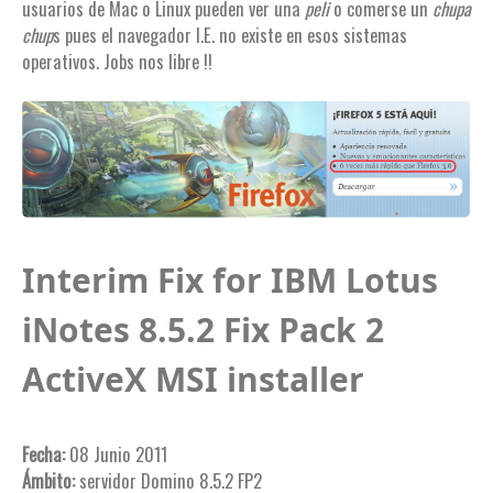
usuarios de Mac o Linux pueden ver una
peli
o comerse un
chupa
chup
s pues el navegador I.E. no existe en esos sistemas
operativos. Jobs nos libre !!
Interim Fix for IBM Lotus
iNotes 8.5.2 Fix Pack 2
ActiveX MSI installer
Fecha:
08 Junio 2011
Ámbito:
servidor Domino 8.5.2 FP2