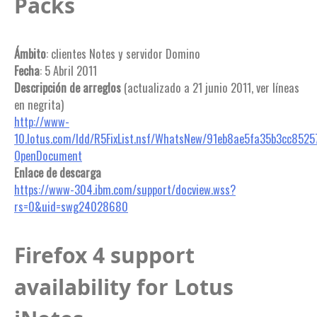
Packs
Ámbito
: clientes Notes y servidor Domino
Fecha
: 5 Abril 2011
Descripción de arreglos
(actualizado a 21 junio 2011, ver líneas
en negrita)
http://www-
10.lotus.com/ldd/R5FixList.nsf/WhatsNew/91eb8ae5fa35b3cc85
OpenDocument
Enlace de descarga
https://www-304.ibm.com/support/docview.wss?
rs=0&uid=swg24028680
Firefox 4 support
availability for Lotus