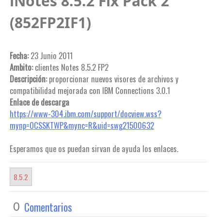
iNotes 8.5.2 Fix Pack 2
(852FP2IF1)
Fecha:
23 Junio 2011
Ambito:
clientes Notes 8.5.2 FP2
Descripción:
proporcionar nuevos visores de archivos y
compatibilidad mejorada con IBM Connections 3.0.1
Enlace de descarga
https://www-304.ibm.com/support/docview.wss?
mynp=OCSSKTWP&mync=R&uid=swg21500632
Esperamos que os puedan sirvan de ayuda los enlaces.
8.5.2
Comentarios
0