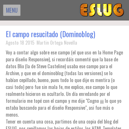
MENU
El campo resucitado (Dominoblog)
Agosto 18 2015 Martin Ortega Novella
Voy a contar algo sobre ese campo (el que uso en la Home Page
para diseño Responsive), si recordáis comenté que la base de
datos Blix (la de Steve Casteline) usaba ese campo para el
Archive, y que en el dominoblog (todas las versiones) se lo
habían cepillado, bueno, pues todo lo que dije es mentira (o
casi todo) pero fue sin mala fe, me explico, ese campo lo que
realmente hicieron es ocultarlo. Un día enredando por el
formulario me topé con el campo y me dije "Cogno ¡¡¡ lo que yo
estaba buscando para el diseño Responsive", asi fue más o
menos.
Tener en cuenta una cosa, partimos de una copia del blog del
ESLUG, nos cepillamos las hojas de estilos, los HTML Templates,