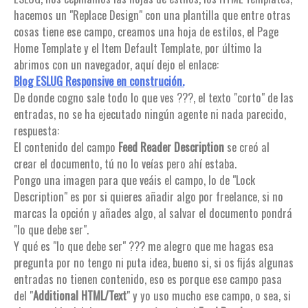
hacemos un "Replace Design" con una plantilla que entre otras
cosas tiene ese campo, creamos una hoja de estilos, el Page
Home Template y el Item Default Template, por último la
abrimos con un navegador, aquí dejo el enlace:
Blog ESLUG Responsive en construción.
De donde cogno sale todo lo que ves ???, el texto "corto" de las
entradas, no se ha ejecutado ningún agente ni nada parecido,
respuesta:
El contenido del campo
Feed Reader Description
se creó al
crear el documento, tú no lo veías pero ahí estaba.
Pongo una imagen para que veáis el campo, lo de "Lock
Description" es por si quieres añadir algo por freelance, si no
marcas la opción y añades algo, al salvar el documento pondrá
"lo que debe ser".
Y qué es "lo que debe ser" ??? me alegro que me hagas esa
pregunta por no tengo ni puta idea, bueno si, si os fijás algunas
entradas no tienen contenido, eso es porque ese campo pasa
del "
Additional HTML/Text
" y yo uso mucho ese campo, o sea, si