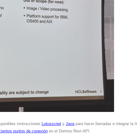
sponibles instrucciones
Lotusscript
y
Java
para hacer llamadas e integrar la 
cientos puntos de conexión
en el Domino Rest API.