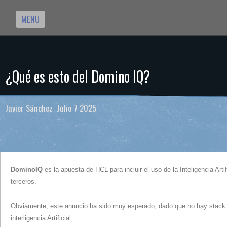
MENU
¿Qué es esto del Domino IQ?
Javier Sánchez Julio 7 2025
DominoIQ
es la apuesta de HCL para incluir el uso de la Inteligencia Art
terceros.
Obviamente, este anuncio ha sido muy esperado, dado que no hay stack t
interligencia Artificial.