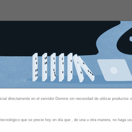
ificial directamente en el servidor Domino sin necesidad de utilizar productos 
ecnológico que se precie hoy en día que , de una u otra manera, no haga us