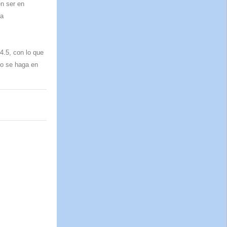
n ser en
da
4.5, con lo que
uso se haga en