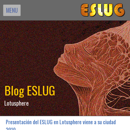
MENU
Blog ESLUG
Lotusphere
Presentación del ESLUG en Lotusphere viene a su ciudad
2010